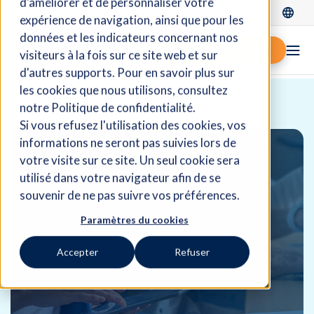
d'améliorer et de personnaliser votre
Se connecter
expérience de navigation, ainsi que pour les
données et les indicateurs concernant nos
Demander une démo
visiteurs à la fois sur ce site web et sur
d'autres supports. Pour en savoir plus sur
les cookies que nous utilisons, consultez
Accueil
Ressources
Blogue
notre Politique de confidentialité.
Si vous refusez l'utilisation des cookies, vos
informations ne seront pas suivies lors de
votre visite sur ce site. Un seul cookie sera
utilisé dans votre navigateur afin de se
souvenir de ne pas suivre vos préférences.
Paramètres du cookies
Accepter
Refuser