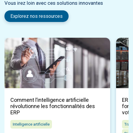
Vous irez loin avec ces solutions innovantes
Explorez nos ressources
Comment l’intelligence artificielle
ERP p
révolutionne les fonctionnalités des
fonc
ERP
votr
Intelligence artificielle
Tran