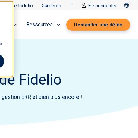
opos de Fidelio
Carrières
Se connecter
ices
Ressources
Demander une démo
b
ns
de Fidelio
gestion ERP, et bien plus encore !