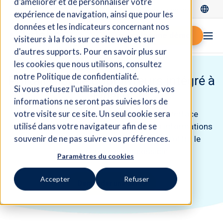
d'améliorer et de personnaliser votre
Se connecter
expérience de navigation, ainsi que pour les
données et les indicateurs concernant nos
Demander une démo
visiteurs à la fois sur ce site web et sur
d'autres supports. Pour en savoir plus sur
les cookies que nous utilisons, consultez
notre Politique de confidentialité.
Portail mobile pour livreurs intégré à
Si vous refusez l'utilisation des cookies, vos
Fidelio
informations ne seront pas suivies lors de
votre visite sur ce site. Un seul cookie sera
Dotez votre équipe de livraison d'une interface
utilisé dans votre navigateur afin de se
conviviale. Permettez-leur d'accéder aux informations
souvenir de ne pas suivre vos préférences.
essentielles, de gérer les itinéraires et d'offrir le
meilleur service client possible.
Paramètres du cookies
Accepter
Refuser
Demander une démo