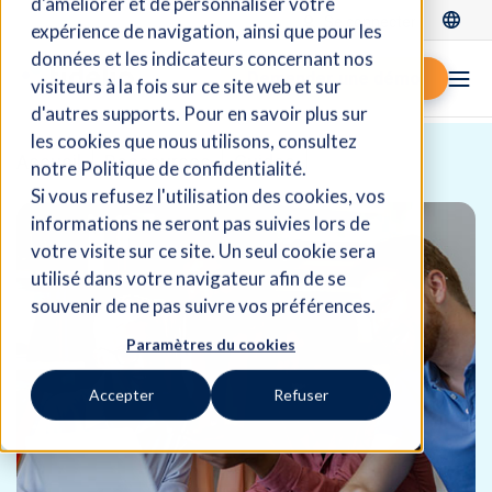
d'améliorer et de personnaliser votre
Se connecter
expérience de navigation, ainsi que pour les
données et les indicateurs concernant nos
Demander une démo
visiteurs à la fois sur ce site web et sur
d'autres supports. Pour en savoir plus sur
les cookies que nous utilisons, consultez
Accueil
Ressources
Guides
notre Politique de confidentialité.
Si vous refusez l'utilisation des cookies, vos
informations ne seront pas suivies lors de
votre visite sur ce site. Un seul cookie sera
utilisé dans votre navigateur afin de se
souvenir de ne pas suivre vos préférences.
Paramètres du cookies
Accepter
Refuser