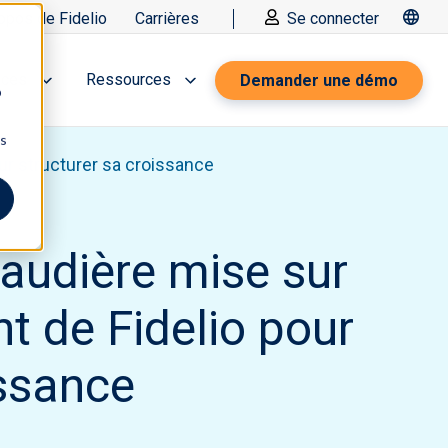
opos de Fidelio
Carrières
Se connecter
ices
Ressources
Demander une démo
b
ns
r structurer sa croissance
audière mise sur
 de Fidelio pour
issance