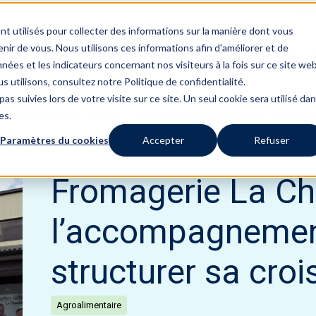
À pr
nt utilisés pour collecter des informations sur la manière dont vous
ir de vous. Nous utilisons ces informations afin d'améliorer et de
Fonctionnalités
Solutions
Serv
nées et les indicateurs concernant nos visiteurs à la fois sur ce site we
s utilisons, consultez notre Politique de confidentialité.
as suivies lors de votre visite sur ce site. Un seul cookie sera utilisé da
 La Chaudière mise sur l’accompagnement de Fidelio pou
es.
Paramètres du cookies
Accepter
Refuser
Fromagerie La Ch
l’accompagnement
structurer sa cro
Agroalimentaire