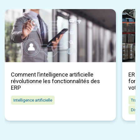
Comment l’intelligence artificielle
ERP p
révolutionne les fonctionnalités des
fonc
ERP
votr
Intelligence artificielle
Tran
Distr