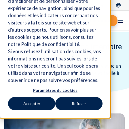
d'améliorer et de personnaliser votre
Se connecter
expérience de navigation, ainsi que pour les
données et les indicateurs concernant nos
Demander une démo
visiteurs à la fois sur ce site web et sur
d'autres supports. Pour en savoir plus sur
les cookies que nous utilisons, consultez
notre Politique de confidentialité.
Logiciel de gestion agroalimentaire
Si vous refusez l'utilisation des cookies, vos
conçu pour les PME
informations ne seront pas suivies lors de
votre visite sur ce site. Un seul cookie sera
Restez en tête de l'industrie agroalimentaire avec un
utilisé dans votre navigateur afin de se
système ERP infonuagique personnalisé et facile à
souvenir de ne pas suivre vos préférences.
utiliser.
Paramètres du cookies
Accepter
Refuser