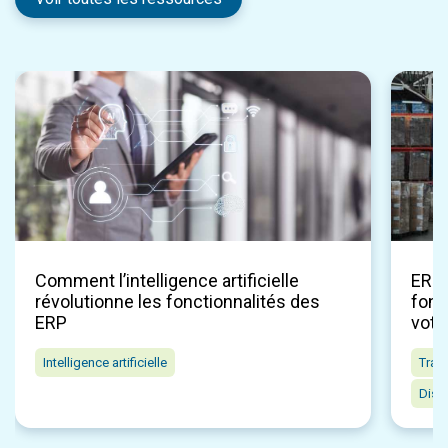
Comment l’intelligence artificielle
ERP p
révolutionne les fonctionnalités des
fonc
ERP
votr
Intelligence artificielle
Tran
Distr