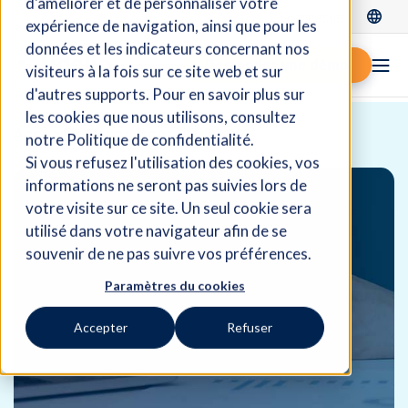
d'améliorer et de personnaliser votre
Se connecter
expérience de navigation, ainsi que pour les
données et les indicateurs concernant nos
Demander une démo
visiteurs à la fois sur ce site web et sur
d'autres supports. Pour en savoir plus sur
les cookies que nous utilisons, consultez
Accueil
Ressources
Blogue
notre Politique de confidentialité.
Si vous refusez l'utilisation des cookies, vos
informations ne seront pas suivies lors de
votre visite sur ce site. Un seul cookie sera
utilisé dans votre navigateur afin de se
souvenir de ne pas suivre vos préférences.
Paramètres du cookies
Accepter
Refuser