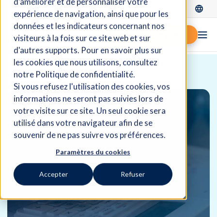
d'améliorer et de personnaliser votre
Se connecter
expérience de navigation, ainsi que pour les
données et les indicateurs concernant nos
Demander une démo
visiteurs à la fois sur ce site web et sur
d'autres supports. Pour en savoir plus sur
les cookies que nous utilisons, consultez
Accueil
Ressources
Blogue
notre Politique de confidentialité.
Si vous refusez l'utilisation des cookies, vos
informations ne seront pas suivies lors de
votre visite sur ce site. Un seul cookie sera
utilisé dans votre navigateur afin de se
souvenir de ne pas suivre vos préférences.
Paramètres du cookies
Accepter
Refuser