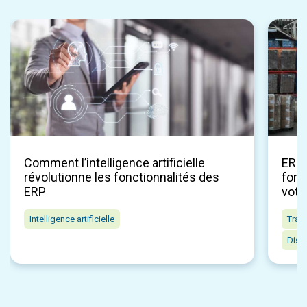
Comment l’intelligence artificielle
ERP p
révolutionne les fonctionnalités des
fonc
ERP
votr
Intelligence artificielle
Tran
Distr